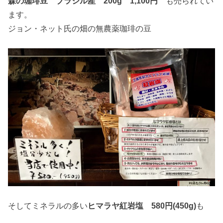
森の珈琲豆 ブラジル産 200g 1,100円
も売られてい
ます。
ジョン・ネット氏の畑の無農薬珈琲の豆
そしてミネラルの多い
ヒマラヤ紅岩塩 580円(450g)
も