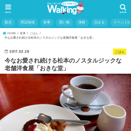
menu
search
観光
周辺地域
食事
買い物
体験
泊まる
イベント
HOME
食事
ごはん
今なお愛され続ける松本のノスタルジックな老舗洋食屋「おきな堂」
2017.02.28
ごはん
今なお愛され続ける松本のノスタルジックな
老舗洋食屋「おきな堂」