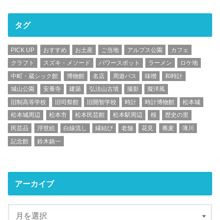
タグ
PICK UP
おすすめ
お土産
ご当地
アルプス公園
カフェ
クラフト
スズキ・メソード
パワースポット
ラーメン
ロケ地
中町・蔵シック館
博物館
名店
周遊バス
味噌
和時計
城山公園
安養寺
建築
弘法山古墳
撮影
擬洋風
旧制高等学校
旧司祭館
旧開智学校
時計
時計博物館
松本城
松本城周辺
松本市
松本民芸館
松本駅周辺
桜
歴史の里
民芸品
浮世絵
白線流し
縁結び
老舗
花見
蕎麦
薄川
記念館
鈴木鎮一
アーカイブ