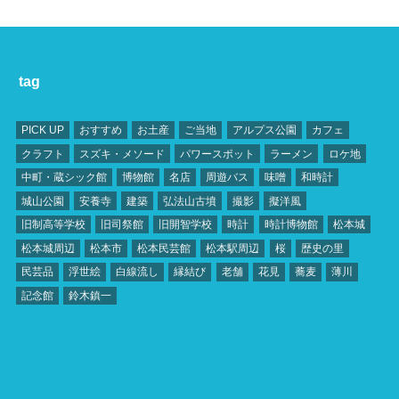
tag
PICK UP
おすすめ
お土産
ご当地
アルプス公園
カフェ
クラフト
スズキ・メソード
パワースポット
ラーメン
ロケ地
中町・蔵シック館
博物館
名店
周遊バス
味噌
和時計
城山公園
安養寺
建築
弘法山古墳
撮影
擬洋風
旧制高等学校
旧司祭館
旧開智学校
時計
時計博物館
松本城
松本城周辺
松本市
松本民芸館
松本駅周辺
桜
歴史の里
民芸品
浮世絵
白線流し
縁結び
老舗
花見
蕎麦
薄川
記念館
鈴木鎮一