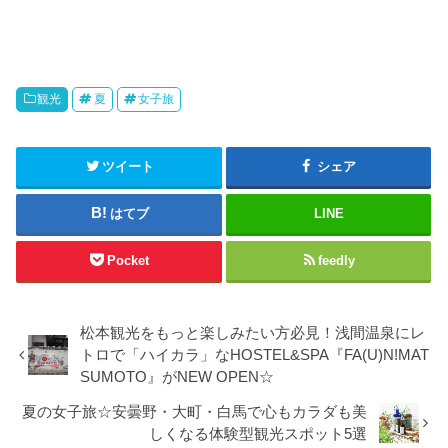
観光
夏
女子旅
ツイート
シェア
はてブ
LINE
Pocket
feedly
松本観光をもっと楽しみたい方必見！浅間温泉にレ
トロで「ハイカラ」なHOSTEL&SPA『FA(U)N!MAT
SUMOTO』がNEW OPEN☆
夏の女子旅☆安曇野・大町・白馬で心もカラダも美
しくなる体験型観光スポット5選