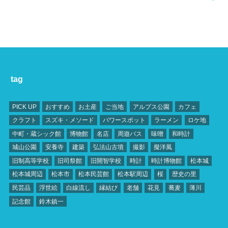
tag
PICK UP
おすすめ
お土産
ご当地
アルプス公園
カフェ
クラフト
スズキ・メソード
パワースポット
ラーメン
ロケ地
中町・蔵シック館
博物館
名店
周遊バス
味噌
和時計
城山公園
安養寺
建築
弘法山古墳
撮影
擬洋風
旧制高等学校
旧司祭館
旧開智学校
時計
時計博物館
松本城
松本城周辺
松本市
松本民芸館
松本駅周辺
桜
歴史の里
民芸品
浮世絵
白線流し
縁結び
老舗
花見
蕎麦
薄川
記念館
鈴木鎮一