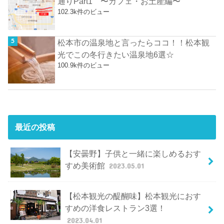
通りPart1 〜カフェ・お土産編〜
102.3k件のビュー
松本市の温泉地と言ったらココ！！松本観
光でこの冬行きたい温泉地6選☆
100.9k件のビュー
最近の投稿
【安曇野】子供と一緒に楽しめるおす
すめ美術館
2023.05.01
【松本観光の醍醐味】松本観光におす
すめの洋食レストラン3選！
2023.04.01