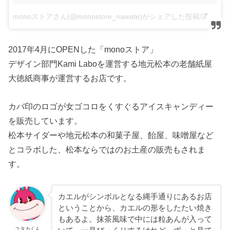
monoストアさん(@monostore_nawate)がシェアした投稿
–
20
2017年4月にOPENした「monoストア」
デザイン部門Kami Laboを運営する地元松本の老舗紙屋
大徳紙商事が運営するお店です。
カバ印のロゴが女ゴコロをくすぐるアイスキャンディー
を販売しています。
松本サイダーや地元松本の和菓子屋、飴屋、味噌屋など
とコラボした、松本ならではのお土産の販売もされま
す。
カエルがシンボルとなる縄手通りにあるお店
ということから、カエルの形をしたたい焼き
もあるよ。抹茶風味で中には粒あんが入って
ユタカくん