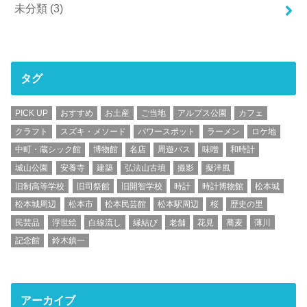
未分類
(3)
タグ
PICK UP
おすすめ
お土産
ご当地
アルプス公園
カフェ
クラフト
スズキ・メソード
パワースポット
ラーメン
ロケ地
中町・蔵シック館
博物館
名店
周遊バス
味噌
和時計
城山公園
安養寺
建築
弘法山古墳
撮影
擬洋風
旧制高等学校
旧司祭館
旧開智学校
時計
時計博物館
松本城
松本城周辺
松本市
松本民芸館
松本駅周辺
桜
歴史の里
民芸品
浮世絵
白線流し
縁結び
老舗
花見
蕎麦
薄川
記念館
鈴木鎮一
アーカイブ