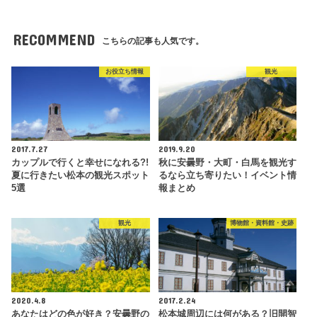
RECOMMEND
こちらの記事も人気です。
お役立ち情報
観光
2017.7.27
2019.9.20
カップルで行くと幸せになれる?!
秋に安曇野・大町・白馬を観光す
夏に行きたい松本の観光スポット
るなら立ち寄りたい！イベント情
5選
報まとめ
観光
博物館・資料館・史跡
2020.4.8
2017.2.24
あなたはどの色が好き？安曇野の
松本城周辺には何がある？旧開智