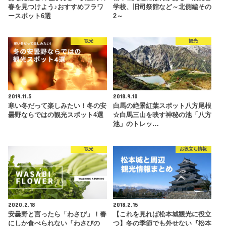
春を見つけよう♪おすすめフラワ
学校、旧司祭館など～北側編その
ースポット6選
2～
観光
観光
2019.11.5
2018.9.10
寒い冬だって楽しみたい！冬の安
白馬の絶景紅葉スポット八方尾根
曇野ならではの観光スポット4選
☆白馬三山を映す神秘の池「八方
池」のトレッ…
観光
お役立ち情報
2020.2.18
2018.2.15
安曇野と言ったら「わさび」！春
【これを見れば松本城観光に役立
にしか食べられない「わさびの
つ】冬の季節でも外せない『松本