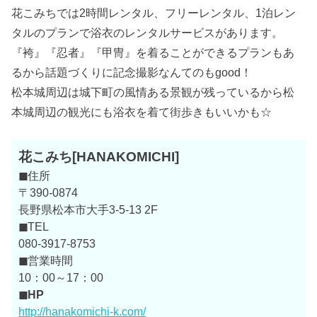
花こみちでは2時間レンタル、フリーレンタル、1泊レン
タルのプランで浴衣のレンタルサービスがあります。
『袴』『忍者』『甲冑』を着ることができるプランもあ
るから話題づくりに記念撮影なんてのもgood！
松本城周辺は城下町の風情ある景観が残っているから松
本城周辺の観光にも浴衣を着て街歩きもいいかも☆
花こみち[HANAKOMICHI]
◼
住所
〒390-0874
長野県松本市大手3-5-13 2F
◼
TEL
080-3917-8753
◼
営業時間
10：00～17：00
◼HP
http://hanakomichi-k.com/