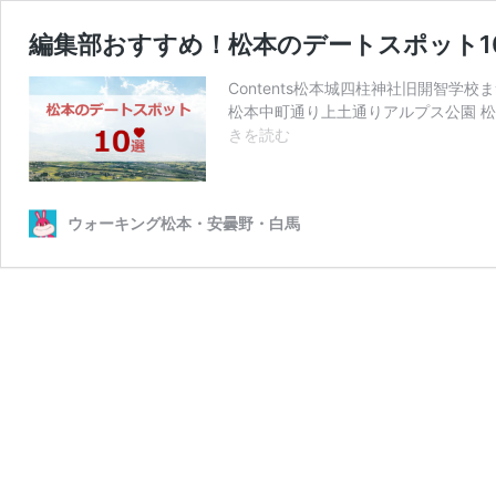
編集部おすすめ！松本のデートスポット1
Contents松本城四柱神社旧開智
松本中町通り上土通りアルプス公園 松
編
きを読む
集
部
お
ウォーキング松本・安曇野・白馬
す
す
め！
松
本
の
デ
ー
ト
ス
ポ
ッ